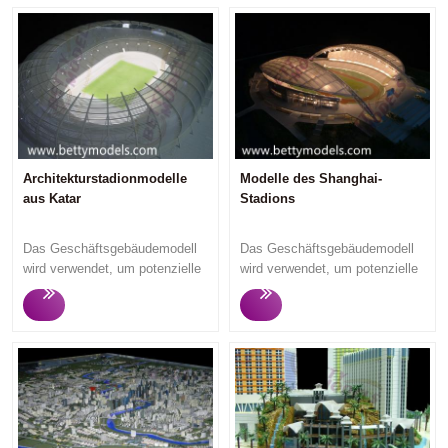
Architekturstadionmodelle
Modelle des Shanghai-
aus Katar
Stadions
Das Geschäftsgebäudemodell
Das Geschäftsgebäudemodell
wird verwendet, um potenzielle
wird verwendet, um potenzielle
Käufer und Investoren für
Käufer und Investoren für
Marketingveranstaltungen oder
Marketingveranstaltungen oder
Geschäftsausstellungen
Geschäftsausstellungen
anzulocken, da die Zuschauer
anzulocken, da die Zuschauer
das Designkonzept, die
das Designkonzept, die
Struktur und Funktion usw. des
Struktur und Funktion usw. des
Geschäftsgebäudes verstehen
Geschäftsgebäudes verstehen
können . Betty Models
können . Betty Models