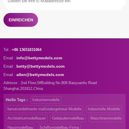
hochwertige Modelle sorgen
traditionelle
stets für Zufriedenheit bei den
Modellbauwerkzeuge. Egal wie
Kunden. Möchten Sie Ihre
groß Ihr Projekt ist, egal wo Sie
Modelle individuell anpassen
sind, Betty Models ist immer
EINREICHEN
und im Marketing erfolgreich
für Sie da!
sein? Lassen Sie uns Ihnen
helfen, kontaktieren Sie uns.
Wir werden Ihnen innerhalb von
24 Stunden antworten.
Tel :
+86 13651831064
info@bettymodels.com
Email :
betty@bettymodels.com
Email :
allen@bettymodels.com
Email :
Adresse : 2nd Floor,5#Building No.808 Baoyuanliu Road
Shanghai,201812,China
Heiße Tags :
Industriemodelle
benutzerdefinierte maßstabsgetreue Modelle
Industrielle Modelle
Architekturmodellbauer
Gebäudemodellbau
Maschinenmodelle
Hausmodellbau
Schiffsmodellbau Firma