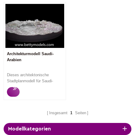
Architekturmodell Saudi-
Arabien
Dieses architektonische
Stadtplanmodell für Saudi-
Arabien hat ein Wunder
geschaffen. Das sehr
spektakuläre Modell machte
den Kunden sehr zufrieden.
Masterplanmodelle
Insgesamt
1
Seiten
konzentrieren sich auf den
architektonischen Maßstab und
Modellkategorien
die Raumgestaltung zwischen