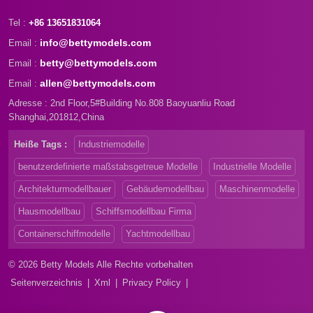
hochwertige Modelle sorgen
Tel :
stets für Zufriedenheit bei den
+86 13651831064
Kunden. Möchten Sie Ihre
info@bettymodels.com
Email :
Modelle individuell anpassen
betty@bettymodels.com
Email :
und im Marketing erfolgreich
sein? Lassen Sie uns Ihnen
allen@bettymodels.com
Email :
helfen, kontaktieren Sie uns.
Adresse : 2nd Floor,5#Building No.808 Baoyuanliu Road
Wir werden Ihnen innerhalb von
Shanghai,201812,China
24 Stunden antworten.
Heiße Tags :
Industriemodelle
benutzerdefinierte maßstabsgetreue Modelle
Industrielle Modelle
Architekturmodellbauer
Gebäudemodellbau
Maschinenmodelle
Hausmodellbau
Schiffsmodellbau Firma
Containerschiffmodelle
Yachtmodellbau
© 2026 Betty Models Alle Rechte vorbehalten
Seitenverzeichnis
|
Xml
|
Privacy Policy
|