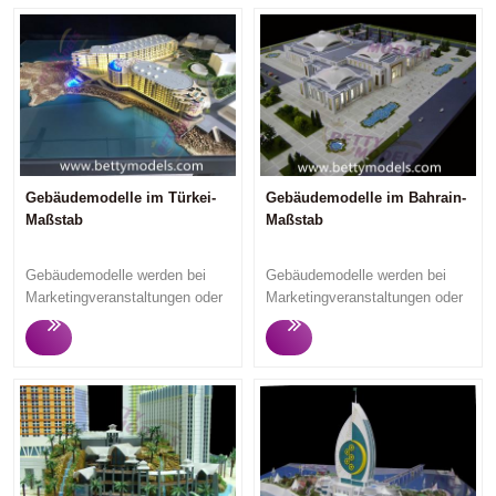
Gebäudemodelle im Türkei-
Gebäudemodelle im Bahrain-
Maßstab
Maßstab
Gebäudemodelle werden bei
Gebäudemodelle werden bei
Marketingveranstaltungen oder
Marketingveranstaltungen oder
zur Ausstellung im
zur Ausstellung im
Immobilienverkaufsbüro
Immobilienverkaufsbüro
verwendet, um potenzielle
verwendet, um potenzielle
Immobilienkäufer und
Immobilienkäufer und
Investoren anzulocken, da die
Investoren anzulocken, da die
Betrachter beim Betrachten der
Betrachter beim Betrachten der
Gebäudemodelle verstehen
Gebäudemodelle verstehen
können, was sie kaufen
können, was sie kaufen