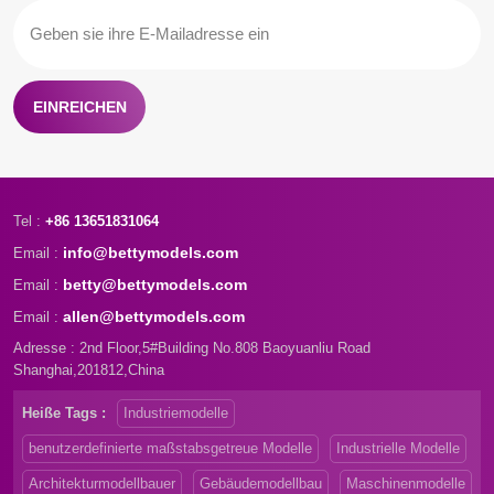
EINREICHEN
Tel :
+86 13651831064
info@bettymodels.com
Email :
betty@bettymodels.com
Email :
allen@bettymodels.com
Email :
Adresse : 2nd Floor,5#Building No.808 Baoyuanliu Road
Shanghai,201812,China
Heiße Tags :
Industriemodelle
benutzerdefinierte maßstabsgetreue Modelle
Industrielle Modelle
Architekturmodellbauer
Gebäudemodellbau
Maschinenmodelle