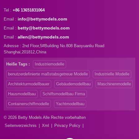
Tel :
+86 13651831064
info@bettymodels.com
Email :
betty@bettymodels.com
Email :
allen@bettymodels.com
Email :
Adresse : 2nd Floor,5#Building No.808 Baoyuanliu Road
Shanghai,201812,China
Heiße Tags :
Industriemodelle
benutzerdefinierte maßstabsgetreue Modelle
Industrielle Modelle
Architekturmodellbauer
Gebäudemodellbau
Maschinenmodelle
Hausmodellbau
Schiffsmodellbau Firma
Containerschiffmodelle
Yachtmodellbau
© 2026 Betty Models Alle Rechte vorbehalten
Seitenverzeichnis
|
Xml
|
Privacy Policy
|