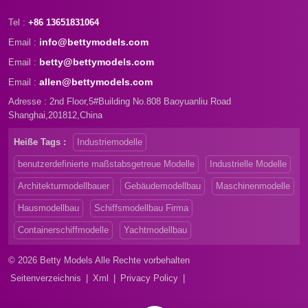
hochwertige Modelle sorgen
Tel :
stets für Zufriedenheit bei den
+86 13651831064
Kunden. Möchten Sie Ihre
info@bettymodels.com
Email :
Modelle individuell anpassen
betty@bettymodels.com
Email :
und im Marketing erfolgreich
sein? Lassen Sie uns Ihnen
allen@bettymodels.com
Email :
helfen, kontaktieren Sie uns.
Adresse : 2nd Floor,5#Building No.808 Baoyuanliu Road
Wir werden Ihnen innerhalb von
Shanghai,201812,China
24 Stunden antworten.
Heiße Tags :
Industriemodelle
benutzerdefinierte maßstabsgetreue Modelle
Industrielle Modelle
Architekturmodellbauer
Gebäudemodellbau
Maschinenmodelle
Hausmodellbau
Schiffsmodellbau Firma
Containerschiffmodelle
Yachtmodellbau
© 2026 Betty Models Alle Rechte vorbehalten
Seitenverzeichnis
|
Xml
|
Privacy Policy
|