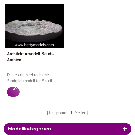
Architekturmodell Saudi-
Arabien
Dieses architektonische
Stadtplanmodell für Saudi-
Arabien hat ein Wunder
geschaffen. Das sehr
spektakuläre Modell machte
den Kunden sehr zufrieden.
Masterplanmodelle
Insgesamt
1
Seiten
konzentrieren sich auf den
architektonischen Maßstab und
Modellkategorien
die Raumgestaltung zwischen