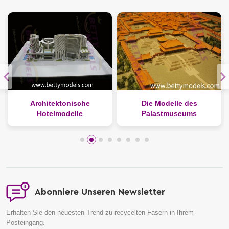
e
Die Modelle des
Architekturstadionmode
Palastmuseums
aus Katar
Abonniere Unseren Newsletter
Erhalten Sie den neuesten Trend zu recycelten Fasern in Ihrem
Posteingang.