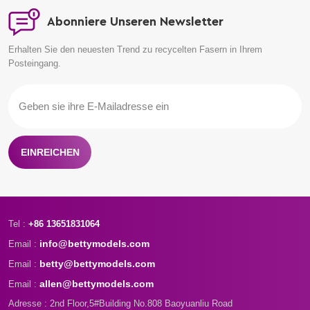
Abonniere Unseren Newsletter
Erhalten Sie den neuesten Trend zu recycelten Fasern in Ihrem
Posteingang.
EINREICHEN
Tel :
+86 13651831064
info@bettymodels.com
Email :
betty@bettymodels.com
Email :
allen@bettymodels.com
Email :
Adresse : 2nd Floor,5#Building No.808 Baoyuanliu Road