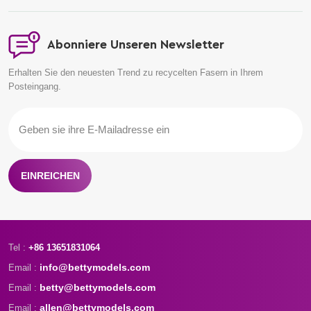
Abonniere Unseren Newsletter
Erhalten Sie den neuesten Trend zu recycelten Fasern in Ihrem
Posteingang.
EINREICHEN
Tel :
+86 13651831064
info@bettymodels.com
Email :
betty@bettymodels.com
Email :
allen@bettymodels.com
Email :