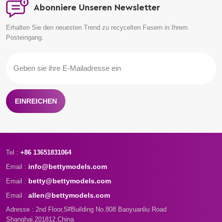
Abonniere Unseren Newsletter
Erhalten Sie den neuesten Trend zu recycelten Fasern in Ihrem
Posteingang.
EINREICHEN
Tel :
+86 13651831064
info@bettymodels.com
Email :
betty@bettymodels.com
Email :
allen@bettymodels.com
Email :
Adresse : 2nd Floor,5#Building No.808 Baoyuanliu Road
Shanghai,201812,China