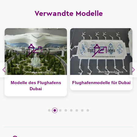
Verwandte Modelle
fens
Flughafenmodelle für Dubai
Italien-Interieurmodell