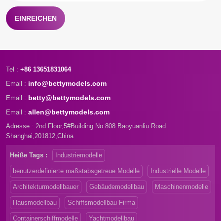
EINREICHEN
Tel :
+86 13651831064
info@bettymodels.com
Email :
betty@bettymodels.com
Email :
allen@bettymodels.com
Email :
Adresse : 2nd Floor,5#Building No.808 Baoyuanliu Road
Shanghai,201812,China
Heiße Tags :
Industriemodelle
benutzerdefinierte maßstabsgetreue Modelle
Industrielle Modelle
Architekturmodellbauer
Gebäudemodellbau
Maschinenmodelle
Hausmodellbau
Schiffsmodellbau Firma
Containerschiffmodelle
Yachtmodellbau