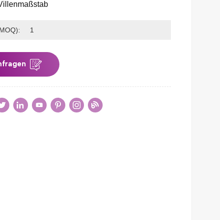
Villenmaßstab
(MOQ):
1
nfragen