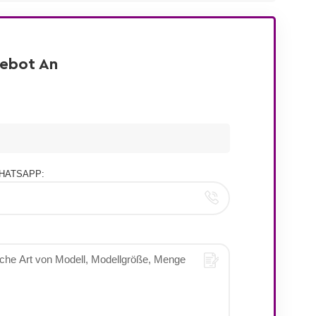
gebot An
HATSAPP: