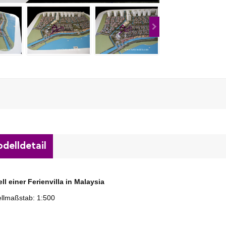
delldetail
ll
einer Ferienvilla in Malaysia
llmaßstab: 1:500