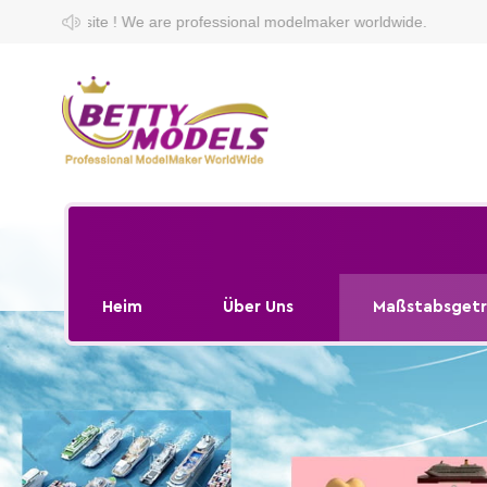
are professional modelmaker worldwide.
Heim
Über Uns
Maßstabsgetr