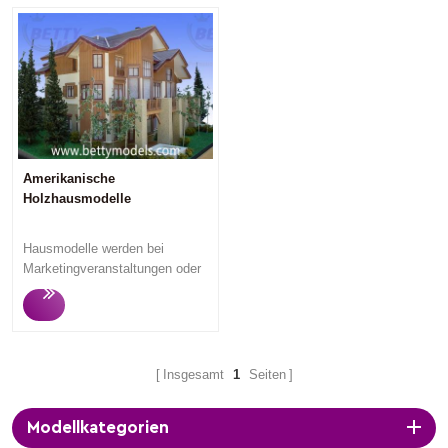
Amerikanische
Holzhausmodelle
Hausmodelle werden bei
Marketingveranstaltungen oder
zur Präsentation im
Immobilienverkaufsbüro
verwendet, um potenzielle
Immobilienkäufer und
Investoren anzulocken, da die
Insgesamt
1
Seiten
Betrachter beim Betrachten der
Hausmodelle verstehen
Modellkategorien
können, was sie kaufen werden