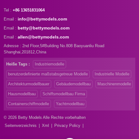
Tel :
+86 13651831064
info@bettymodels.com
Email :
betty@bettymodels.com
Email :
allen@bettymodels.com
Email :
Adresse : 2nd Floor,5#Building No.808 Baoyuanliu Road
Shanghai,201812,China
Heiße Tags :
Industriemodelle
benutzerdefinierte maßstabsgetreue Modelle
Industrielle Modelle
Architekturmodellbauer
Gebäudemodellbau
Maschinenmodelle
Hausmodellbau
Schiffsmodellbau Firma
Containerschiffmodelle
Yachtmodellbau
© 2026 Betty Models Alle Rechte vorbehalten
Seitenverzeichnis
|
Xml
|
Privacy Policy
|