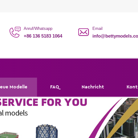
Anruf/Whatsapp
Email
+86 136 5183 1064
info@bettymodels.c
eue Modelle
FAQ
Nachricht
Kont