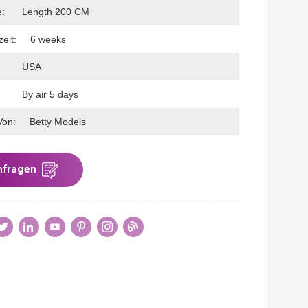
e:
Length 200 CM
eit:
6 weeks
USA
By air 5 days
Von:
Betty Models
nfragen