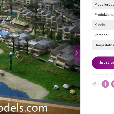
Modellgröß
Produktionsz
Kunde:
Versand:
Hergestellt 
Jetzt a
: