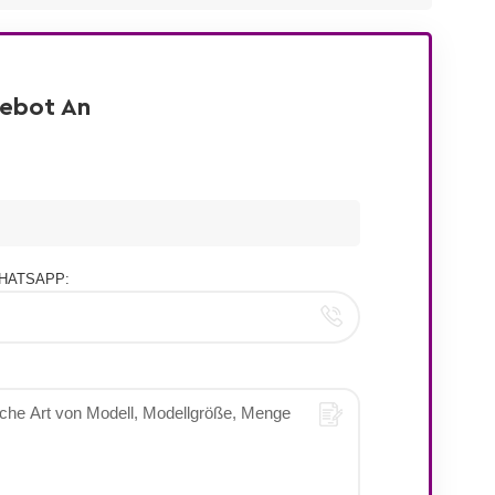
gebot An
HATSAPP: