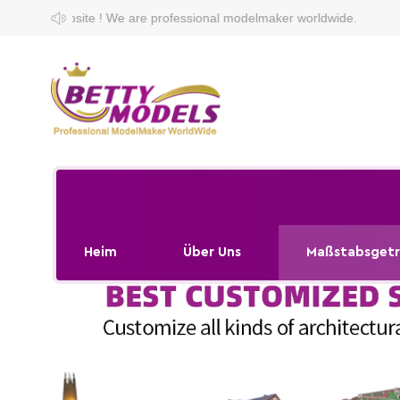
are professional modelmaker worldwide.
Heim
Über Uns
Maßstabsgetr