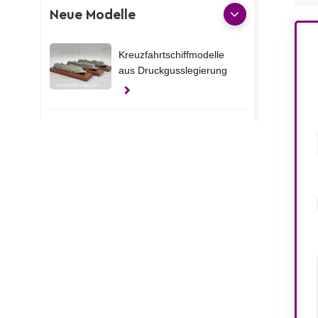
Neue Modelle
Kreuzfahrtschiffmodelle
aus Druckgusslegierung
Kreuzfahrtschiffmodelle
aus Druckgussmetall
Kundenspezifische
Yachtmodelle aus den
Vereinigten Arabischen
Emiraten
Klemmen-