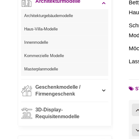
Architekturmodelle
Bett
Hau
Architekturgebäudemodelle
Schn
Haus-Villa-Modelle
Mode
Innenmodelle
Möch
Kommerzielle Modelle
Lass
Masterplanmodelle
Geschenkmodelle /
S
Firmengeschenk
3D-Display-
Requisitenmodelle