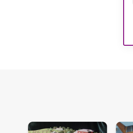
Geschenkmodelle
USA Hausinnenmodelle
Wohnungseinrichtungsmodelle
Innenmodelle für
Kinderspielplätze
Architektur-
Gebäudemodelle