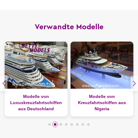
Verwandte Modelle
Modelle von
Modelle von
Sc
kreuzfahrtschiffen
Kreuzfahrtschiffen aus
Kreuzfah
us Deutschland
Nigeria