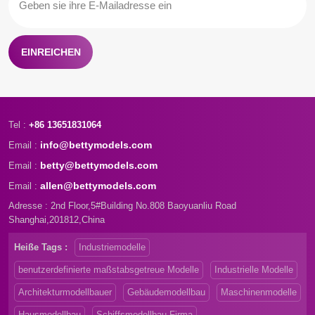
EINREICHEN
Tel :
+86 13651831064
info@bettymodels.com
Email :
betty@bettymodels.com
Email :
allen@bettymodels.com
Email :
Adresse : 2nd Floor,5#Building No.808 Baoyuanliu Road
Shanghai,201812,China
Heiße Tags :
Industriemodelle
benutzerdefinierte maßstabsgetreue Modelle
Industrielle Modelle
Architekturmodellbauer
Gebäudemodellbau
Maschinenmodelle
Hausmodellbau
Schiffsmodellbau Firma