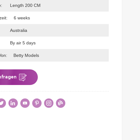
e:
Length 200 CM
eit:
6 weeks
Australia
By air 5 days
Von:
Betty Models
nfragen