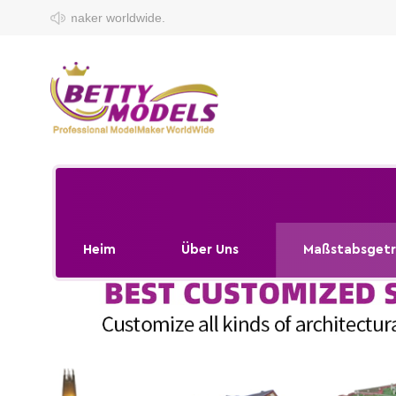
Welcome to
Heim
Über Uns
Maßstabsgetr