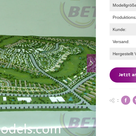
Modellgröß
Produktionsz
Kunde:
Versand:
Hergestellt 
Jetzt a
: