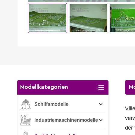
Modellkategorien
Mo
Schiffsmodelle
Vill
verw
Industriemaschinenmodelle
der