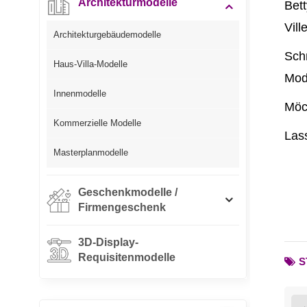
Architekturmodelle
Bett
Vill
Architekturgebäudemodelle
Schn
Haus-Villa-Modelle
Mode
Innenmodelle
Möch
Kommerzielle Modelle
Lass
Masterplanmodelle
Geschenkmodelle /
Firmengeschenk
3D-Display-
Requisitenmodelle
S