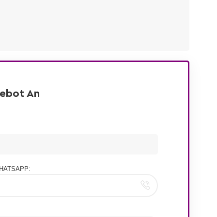
gebot An
HATSAPP: