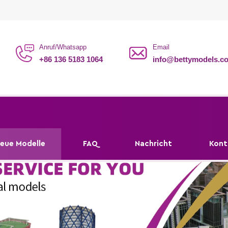
 our website ! We are professional modelmaker worldwide.
Anruf/Whatsapp
Email
+86 136 5183 1064
info@bettymodels.c
eue Modelle
FAQ
Nachricht
Kont