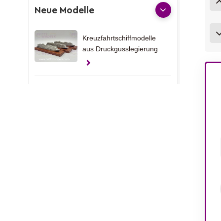
Neue Modelle
Kreuzfahrtschiffmodelle
aus Druckgusslegierung
Kreuzfahrtschiffmodelle
aus Druckgussmetall
Kundenspezifische
Yachtmodelle aus den
Vereinigten Arabischen
Emiraten
Klemmen-